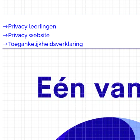
east
Privacy leerlingen
east
Privacy website
east
Toegankelijkheidsverklaring