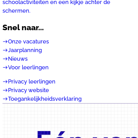
schoolactiviteiten en een kijkje achter de
schermen.
Snel naar...
east
Onze vacatures
east
Jaarplanning
east
Nieuws
east
Voor leerlingen
east
Privacy leerlingen
east
Privacy website
east
Toegankelijkheidsverklaring