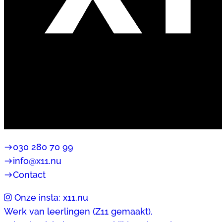
east
030 280 70 99
east
info@x11.nu
east
Contact
Onze insta: x11.nu
Werk van leerlingen (Z11 gemaakt),