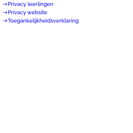
east
Privacy leerlingen
east
Privacy website
east
Toegankelijkheidsverklaring