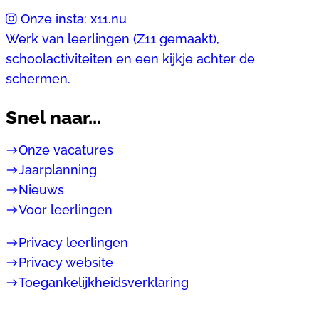
Onze insta: x11.nu
Werk van leerlingen (Z11 gemaakt),
schoolactiviteiten en een kijkje achter de
schermen.
Snel naar...
east
Onze vacatures
east
Jaarplanning
east
Nieuws
east
Voor leerlingen
east
Privacy leerlingen
east
Privacy website
east
Toegankelijkheidsverklaring