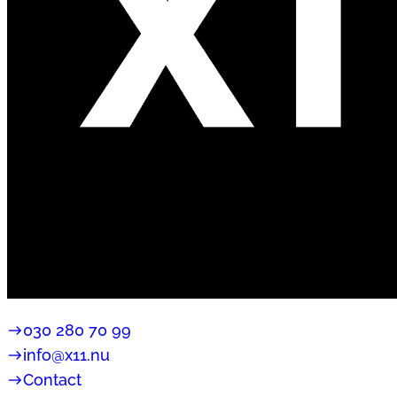
east
030 280 70 99
east
info@x11.nu
east
Contact