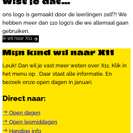
Wist je dat…
ons logo is gemaakt door de leerlingen zelf?! We
hebben meer dan 110 logo’s die we allemaal gaan
gebruiken.
Ik wil naar X11
Mijn kind wil naar X11
Leuk! Dan wil je vast meer weten over X11. Klik in
het menu op . Daar staat alle informatie. En
bezoek onze open dagen in januari.
Direct naar:
east
Open dagen
east
Open lesmiddagen
east
Handige info